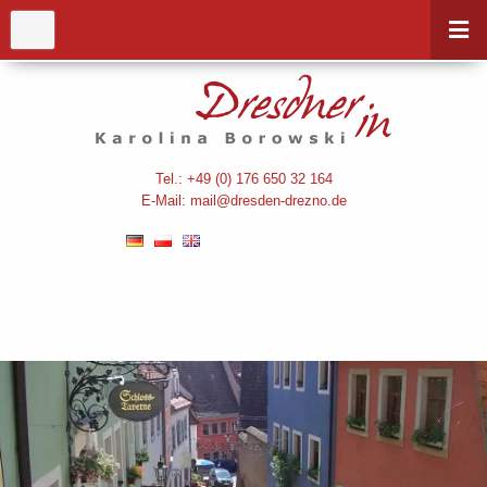
Tel.: +49 (0) 176 650 32 164
E-Mail:
mail@dresden-drezno.de