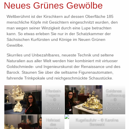
Neues Grünes Gewölbe
Weltberühmt ist der Kirschkern auf dessen Oberfläche 185
menschliche Köpfe mit Gesichtern eingeschnitzt wurden, den
man wegen seiner Winzigkeit durch eine Lupe betrachten
kann. So etwas erleben Sie nur in der Schatzkammer der
Sächsischen Kurfürsten und Könige im Neuen Grünen
Gewölbe.
Skurriles und Unbezahlbares, neueste Technik und seltene
Naturalien aus aller Welt werden hier kombiniert mit virtuoser
Goldschmiede- und Ingenieurskunst der Renaissance und des
Barock. Staunen Sie über die seltsame Figurenautomaten,
fahrende Trinkpokale und reichgeschmückte Schaustücke.
Elfenbein
Goldenes
Fregatte
Kaffeezeug
– ©
– ©
Karolina
Karolina
Borowski
Borowski
Hofstaat
Kugellaufuhr – © Karolina
des
Borowski
Moguls –