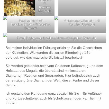
©
Karolina
Borowski
Nautiluspokal mit
Pokale aus Elfenbein – ©
Korallenzinken – © Karolina
Karolina Borowski
Borowski
Pokal Daphne mit Korallenzinken – © Karolina Borowski
Bei meiner individuellen Führung erfahren Sie die Geschichten
der Kleinodien: Wie wurden die zarten Elfenbeingefäße
gefertigt, wie das magische Bleikristall bearbeitet?
Sie werden geblendet sein vom Goldenen Kaffeezeug und dem
Hofstaat des Moguls, die übersät sind mit kostbaren
Diamanten, Rubinen und Smaragden. Hier befindet sich auch
der einzige grüne Diamant der Welt, dieser Farbe und dieser
Größe.
Ich gestalte den Rundgang ganz speziell für Sie – für Anfänger
und Fortgeschrittene, auch für Schulklassen oder Familien mit
Kindern.