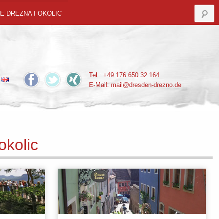
E DREZNA I OKOLIC
Tel.: +49 176 650 32 164
E-Mail:
mail@dresden-drezno.de
okolic