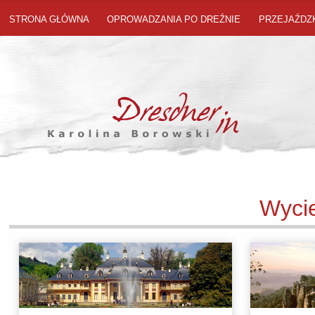
STRONA GŁÓWNA
OPROWADZANIA PO DREŹNIE
PRZEJAŹDZK
Wycie