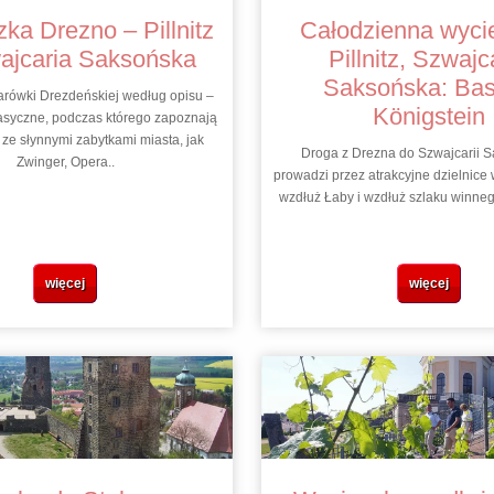
ka Drezno – Pillnitz
Całodzienna wyci
ajcaria Saksońska
Pillnitz, Szwajc
Saksońska: Bas
arówki Drezdeńskiej według opisu –
Königstein
asyczne, podczas którego zapoznają
 ze słynnymi zabytkami miasta, jak
Droga z Drezna do Szwajcarii S
Zwinger, Opera..
prowadzi przez atrakcyjne dzielnice
wzdłuż Łaby i wzdłuż szlaku winneg
więcej
więcej