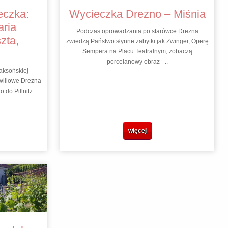
eczka:
Wycieczka Drezno – Miśnia
aria
Podczas oprowadzania po starówce Drezna
zta,
zwiedzą Państwo słynne zabytki jak Zwinger, Operę
Sempera na Placu Teatralnym, zobaczą
porcelanowy obraz –..
aksońskiej
 willowe Drezna
o do Pillnitz…
więcej