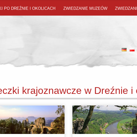
I PO DREŹNIE I OKOLICACH
ZWIEDZANIE MUZEÓW
ZWIEDZANI
czki krajoznawcze w Dreźnie i 